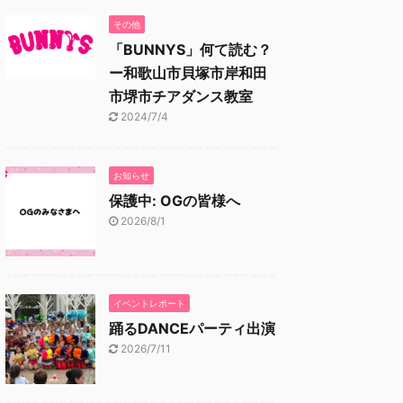
その他
「BUNNYS」何て読む？
ー和歌山市貝塚市岸和田
市堺市チアダンス教室
2024/7/4
お知らせ
保護中: OGの皆様へ
2026/8/1
イベントレポート
踊るDANCEパーティ出演
2026/7/11