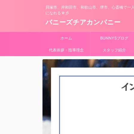
貝塚市、岸和田市、和歌山市、堺市、心斎橋で一
になれる☆彡
バニーズチアカンパニー
ホーム
BUNNYSブログ
代表挨拶・指導理念
スタッフ紹介