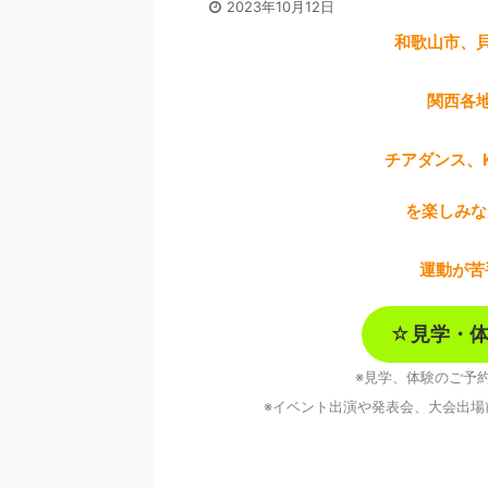
2023年10月12日
和歌山市、
関西各
チアダンス、
を楽しみな
運動が苦
☆
見学・
※見学、体験のご予
※イベント出演や発表会、大会出場