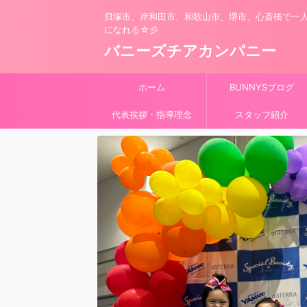
貝塚市、岸和田市、和歌山市、堺市、心斎橋で一
になれる☆彡
バニーズチアカンパニー
ホーム
BUNNYSブログ
代表挨拶・指導理念
スタッフ紹介