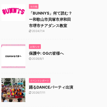
その他
「BUNNYS」何て読む？
ー和歌山市貝塚市岸和田
市堺市チアダンス教室
2024/7/4
お知らせ
保護中: OGの皆様へ
2026/8/1
イベントレポート
踊るDANCEパーティ出演
2026/7/11