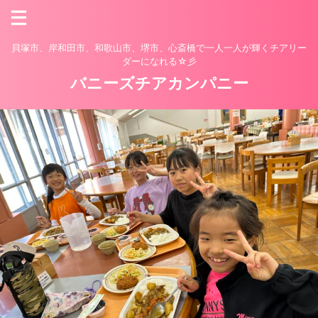
貝塚市、岸和田市、和歌山市、堺市、心斎橋で一人一人が輝くチアリー
ダーになれる☆彡
バニーズチアカンパニー