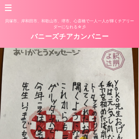
貝塚市、岸和田市、和歌山市、堺市、心斎橋で一人一人が輝くチアリー
ダーになれる☆彡
バニーズチアカンパニー