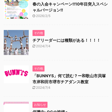
春の入会キャンペーン!!10年目突入スペシ
ャルバージョン!!
2026/2/5
その他
チアリーダーには種類がある！！！！
2024/7/4
その他
「BUNNYS」何て読む？ー和歌山市貝塚
市岸和田市堺市チアダンス教室
2024/7/4
お知らせ