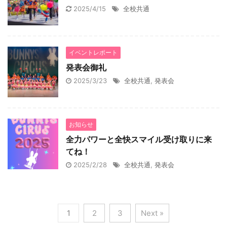
2025/4/15
全校共通
イベントレポート
発表会御礼
2025/3/23
全校共通
,
発表会
お知らせ
全力パワーと全快スマイル受け取りに来
てね！
2025/2/28
全校共通
,
発表会
1
2
3
Next »