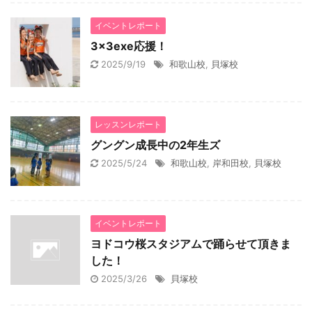
イベントレポート
3×3exe応援！
2025/9/19
和歌山校
,
貝塚校
レッスンレポート
グングン成長中の2年生ズ
2025/5/24
和歌山校
,
岸和田校
,
貝塚校
イベントレポート
ヨドコウ桜スタジアムで踊らせて頂きま
した！
2025/3/26
貝塚校