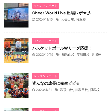
イベントレポート
Cheer World Live 出場レポ★彡
2024/11/15
大会出場
,
貝塚校
イベントレポート
バスケットボールWリーグ応援！
2023/10/19
和歌山校
,
岸和田校
,
貝塚校
レッスンレポート
皆んなの成長に先生ビビる
2023/4/21
和歌山校
,
岸和田校
,
貝塚校