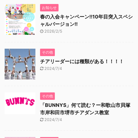
お知らせ
春の入会キャンペーン!!10年目突入スペシ
ャルバージョン!!
2026/2/5
その他
チアリーダーには種類がある！！！！
2024/7/4
その他
「BUNNYS」何て読む？ー和歌山市貝塚
市岸和田市堺市チアダンス教室
2024/7/4