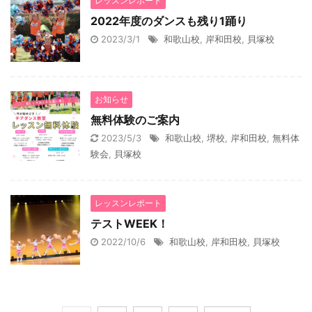
レッスンレポート
2022年度のダンスも残り1踊り
2023/3/1
和歌山校
,
岸和田校
,
貝塚校
お知らせ
無料体験のご案内
2023/5/3
和歌山校
,
堺校
,
岸和田校
,
無料体
験会
,
貝塚校
レッスンレポート
テストWEEK！
2022/10/6
和歌山校
,
岸和田校
,
貝塚校