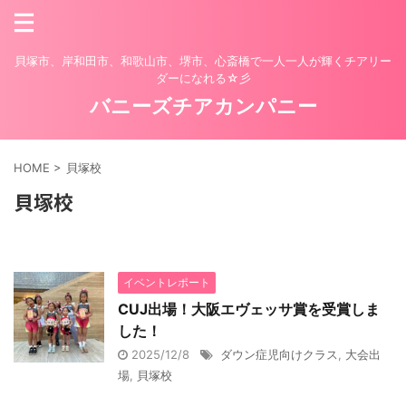
貝塚市、岸和田市、和歌山市、堺市、心斎橋で一人一人が輝くチアリー
ダーになれる☆彡
バニーズチアカンパニー
HOME
>
貝塚校
貝塚校
イベントレポート
CUJ出場！大阪エヴェッサ賞を受賞しま
した！
2025/12/8
ダウン症児向けクラス
,
大会出
場
,
貝塚校