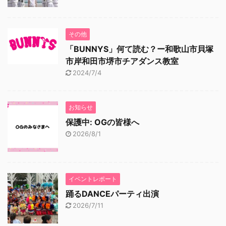
その他
「BUNNYS」何て読む？ー和歌山市貝塚
市岸和田市堺市チアダンス教室
2024/7/4
お知らせ
保護中: OGの皆様へ
2026/8/1
イベントレポート
踊るDANCEパーティ出演
2026/7/11