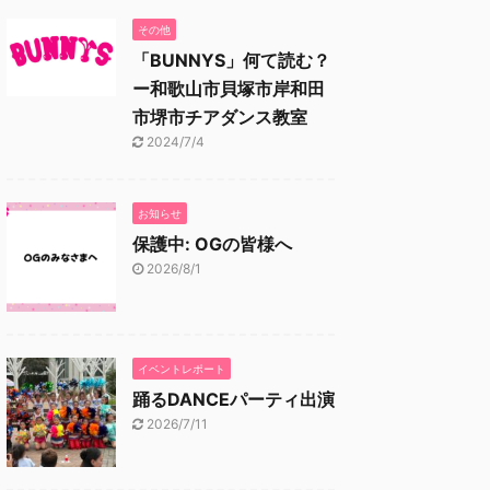
その他
「BUNNYS」何て読む？
ー和歌山市貝塚市岸和田
市堺市チアダンス教室
2024/7/4
お知らせ
保護中: OGの皆様へ
2026/8/1
イベントレポート
踊るDANCEパーティ出演
2026/7/11