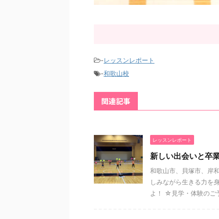
-
レッスンレポート
-
和歌山校
関連記事
レッスンレポート
新しい出会いと卒
和歌山市、貝塚市、岸
しみながら生きる力を
よ！ ☆見学・体験のご予