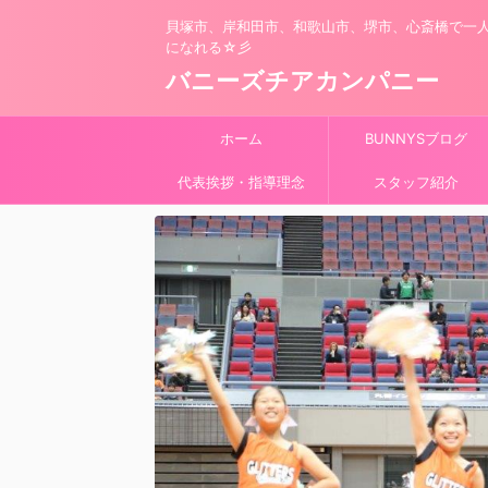
貝塚市、岸和田市、和歌山市、堺市、心斎橋で一
になれる☆彡
バニーズチアカンパニー
ホーム
BUNNYSブログ
代表挨拶・指導理念
スタッフ紹介