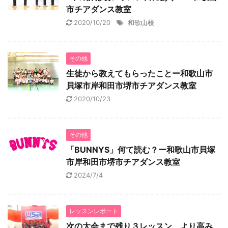
市チアダンス教室
2020/10/20
和歌山校
その他
生徒から教えてもらったことー和歌山市
貝塚市岸和田市堺市チアダンス教室
2020/10/23
その他
「BUNNYS」何て読む？ー和歌山市貝塚
市岸和田市堺市チアダンス教室
2024/7/4
レッスンレポート
次の大会まで残り３レッスン、より高み